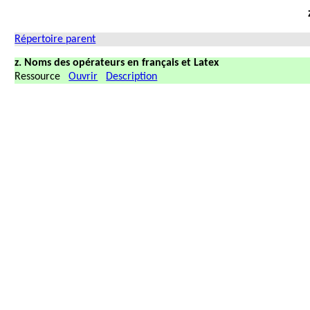
Répertoire parent
z. Noms des opérateurs en français et Latex
Ressource
Ouvrir
Description