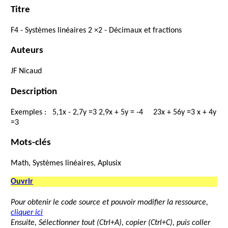
Titre
F4
-
Systèmes
linéaires
2
×
2
-
Décimaux
et
fractions
Auteurs
JF
Nicaud
Description
Exemples
:
5,1
x
-
2,7
y
=
3
2,9
x
+
5
y
=
-
4
2
3
x
+
5
6
y
=
3
x
+
4
y
=
3
Mots-clés
Math, Systèmes linéaires, Aplusix
Ouvrir
Pour obtenir le code source et pouvoir modifier la ressource,
cliquer ici
Ensuite, Sélectionner tout (Ctrl+A), copier (Ctrl+C), puis coller