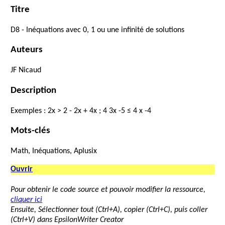
Titre
D8
-
Inéquations
avec
0,
1
ou
une
infinité
de
solutions
Auteurs
JF
Nicaud
Description
Exemples
:
2
x
>
2
-
2
x
+
4
x
;
4
3
x
-
5
≤
4
x
-
4
Mots-clés
Math, Inéquations, Aplusix
Ouvrir
Pour obtenir le code source et pouvoir modifier la ressource,
cliquer ici
Ensuite, Sélectionner tout (Ctrl+A), copier (Ctrl+C), puis coller
(Ctrl+V) dans EpsilonWriter Creator