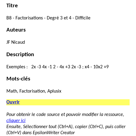
Titre
B8
-
Factorisations
-
Degré
3
et
4
-
Difficile
Auteurs
JF
Nicaud
Description
Exemples
:
2
x
-
3
4
x
-
1
2
-
4
x
+
3
2
x
-
3
;
x
4
-
10
x
2
+
9
Mots-clés
Math, Factorisation, Aplusix
Ouvrir
Pour obtenir le code source et pouvoir modifier la ressource,
cliquer ici
Ensuite, Sélectionner tout (Ctrl+A), copier (Ctrl+C), puis coller
(Ctrl+V) dans EpsilonWriter Creator