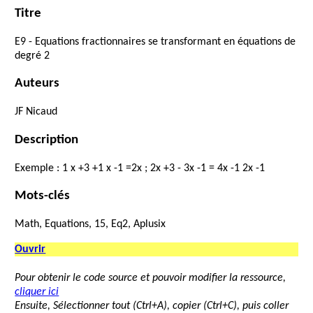
Titre
E9
-
Equations
fractionnaires
se
transformant
en
équations
de
degré
2
Auteurs
JF
Nicaud
Description
Exemple
:
1
x
+
3
+
1
x
-
1
=
2
x
;
2
x
+
3
-
3
x
-
1
=
4
x
-
1
2
x
-
1
Mots-clés
Math, Equations, 15, Eq2, Aplusix
Ouvrir
Pour obtenir le code source et pouvoir modifier la ressource,
cliquer ici
Ensuite, Sélectionner tout (Ctrl+A), copier (Ctrl+C), puis coller