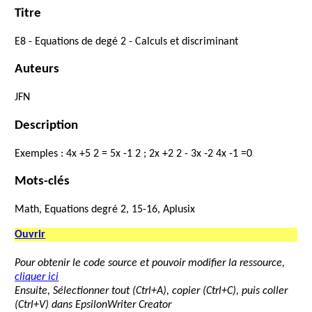
Titre
E8
-
Equations
de
degé
2
-
Calculs
et
discriminant
Auteurs
JFN
Description
Exemples
:
4
x
+
5
2
=
5
x
-
1
2
;
2
x
+
2
2
-
3
x
-
2
4
x
-
1
=
0
Mots-clés
Math, Equations degré 2, 15-16, Aplusix
Ouvrir
Pour obtenir le code source et pouvoir modifier la ressource,
cliquer ici
Ensuite, Sélectionner tout (Ctrl+A), copier (Ctrl+C), puis coller
(Ctrl+V) dans EpsilonWriter Creator