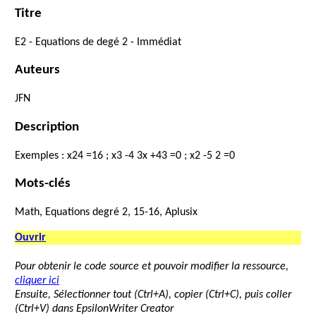
Titre
E2
-
Equations
de
degé
2
-
Immédiat
Auteurs
JFN
Description
Exemples
:
x
2
4
=
16
;
x
3
-
4
3
x
+
4
3
=
0
;
x
2
-
5
2
=
0
Mots-clés
Math, Equations degré 2, 15-16, Aplusix
Ouvrir
Pour obtenir le code source et pouvoir modifier la ressource,
cliquer ici
Ensuite, Sélectionner tout (Ctrl+A), copier (Ctrl+C), puis coller
(Ctrl+V) dans EpsilonWriter Creator