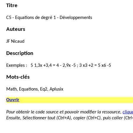
Titre
C5
-
Equations
de
degré
1
-
Développements
Auteurs
JF
Nicaud
Description
Exemples
:
5
1,3
x
+
3,4
=
4
-
2,9
x
-
5
;
3
x
3
+
2
=
5
x
6
-
5
Mots-clés
Math, Equations, Eq2, Aplusix
Ouvrir
Pour obtenir le code source et pouvoir modifier la ressource,
clique
Ensuite, Sélectionner tout (Ctrl+A), copier (Ctrl+C), puis coller (Ct