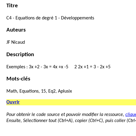
Titre
C4
-
Equations
de
degré
1
-
Développements
Auteurs
JF
Nicaud
Description
Exemples
:
3
x
+
2
-
3
x
=
4
x
+
x
-
5
2
2
x
+
1
=
3
-
2
x
+
5
Mots-clés
Math, Equations, 15, Eq2, Aplusix
Ouvrir
Pour obtenir le code source et pouvoir modifier la ressource,
clique
Ensuite, Sélectionner tout (Ctrl+A), copier (Ctrl+C), puis coller (Ct