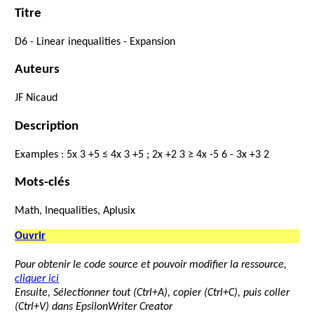
Titre
D6
-
Linear
inequalities
-
Expansion
Auteurs
JF
Nicaud
Description
Examples
:
5
x
3
+
5
≤
4
x
3
+
5
;
2
x
+
2
3
≥
4
x
-
5
6
-
3
x
+
3
2
Mots-clés
Math, Inequalities, Aplusix
Ouvrir
Pour obtenir le code source et pouvoir modifier la ressource,
cliquer ici
Ensuite, Sélectionner tout (Ctrl+A), copier (Ctrl+C), puis coller
(Ctrl+V) dans EpsilonWriter Creator