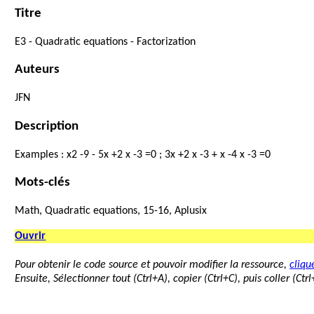
Titre
E3
-
Quadratic
equations
-
Factorization
Auteurs
JFN
Description
Examples
:
x
2
-
9
-
5
x
+
2
x
-
3
=
0
;
3
x
+
2
x
-
3
+
x
-
4
x
-
3
=
0
Mots-clés
Math, Quadratic equations, 15-16, Aplusix
Ouvrir
Pour obtenir le code source et pouvoir modifier la ressource,
clique
Ensuite, Sélectionner tout (Ctrl+A), copier (Ctrl+C), puis coller (Ct